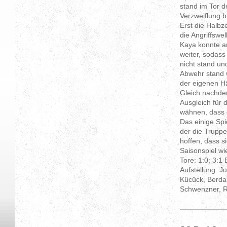
stand im Tor 
Verzweiflung b
Erst die Halbz
die Angriffswe
Kaya konnte a
weiter, sodass
nicht stand un
Abwehr stand 
der eigenen H
Gleich nachdem
Ausgleich für
wähnen, dass d
Das einige Spi
der die Truppe
hoffen, dass s
Saisonspiel wie
Tore: 1:0; 3:1
Aufstellung: J
Kücück, Berda
Schwenzner, R