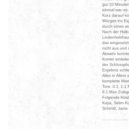
gut 10 Minuten
einmal war es
Kurz darauf ko
Würges ins Ei
durch einen w
Nach der Halbz
Lindenholzhau
das eingesetzt
nicht aus und 
Abwehr konnte 
Konter einleit
der Schlussph
Ergebnis schli
Alles in Allem
komplette Mann
Tore: 0:1, 1:1
6:1 Max Zuleg
Folgende Kind
Kaya, Selim Kü
Schmitt, Jani