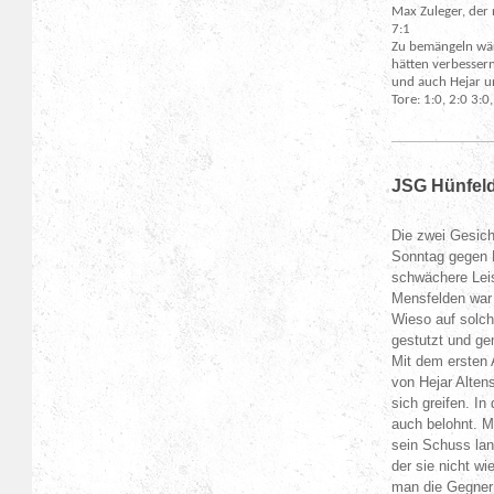
Max Zuleger, der
7:1
Zu bemängeln wäre
hätten verbessern
und auch Hejar u
Tore: 1:0, 2:0 3:
JSG Hünfeld
Die zwei Gesich
Sonntag gegen D
schwächere Leis
Mensfelden war 
Wieso auf solch
gestutzt und g
Mit dem ersten 
von Hejar Alten
sich greifen. I
auch belohnt. M
sein Schuss lan
der sie nicht w
man die Gegner 