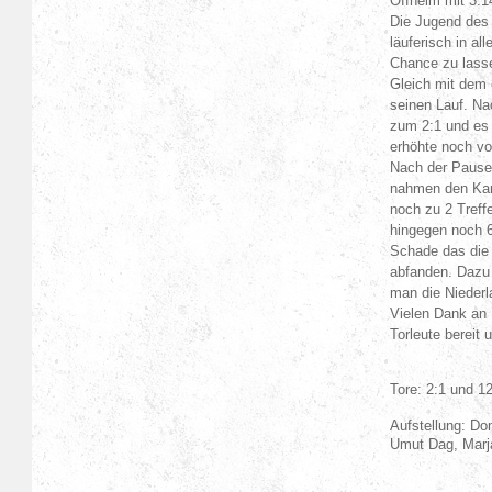
Offheim mit 3:1
Die Jugend des 
läuferisch in a
Chance zu lass
Gleich mit dem 
seinen Lauf. Na
zum 2:1 und es 
erhöhte noch vo
Nach der Pause
nahmen den Kamp
noch zu 2 Treffe
hingegen noch 6 
Schade das die 
abfanden. Dazu
man die Niederl
Vielen Dank an 
Torleute bereit
Tore: 2:1 und 1
Aufstellung: Do
Umut Dag, Marj