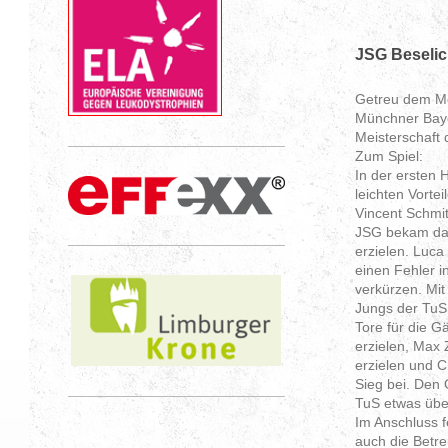
JSG Beselic
Getreu dem Mo
Münchner Baye
Meisterschaft 
Zum Spiel:
In der ersten 
leichten Vorte
Vincent Schmit
JSG bekam das 
erzielen. Luca
einen Fehler 
verkürzen. Mi
Jungs der TuS 
Tore für die G
erzielen, Max 
erzielen und C
Sieg bei. Den 
TuS etwas über
Im Anschluss 
auch die Betre