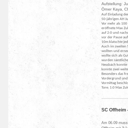
Aufstellung: J
Ömer Kaya, Chr
Auf Einladung de
50-jährigen AH J
Vor mehr als 100 
eröffnete Max Zul
auf 2:0 und nach
vor der Pause au
10m klatschte je
Auch im zweiten S
wollten und erne
wollte sich als G
wurden sämtliche
Nessbach konnte 
konnte zwei weit
Besonders das fr
Vordergrund und b
Vormittag beschl
Tore: 1:0 Max Zul
SC Offheim 
Am 06.09 musst