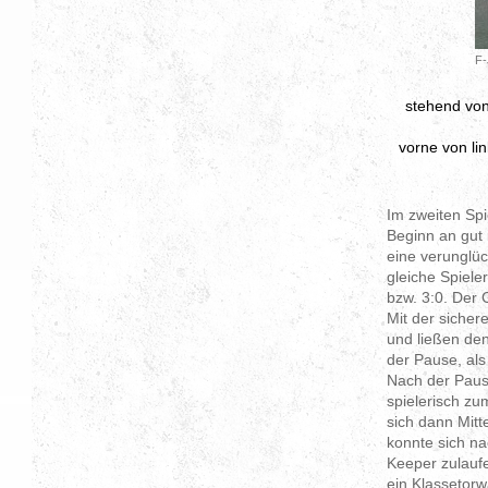
F-
stehend von
vorne von li
Im zweiten Sp
Beginn an gut 
eine verunglüc
gleiche Spiele
bzw. 3:0. Der
Mit der siche
und ließen den
der Pause, als
Nach der Paus
spielerisch zu
sich dann Mitt
konnte sich na
Keeper zulaufe
ein Klassetorw