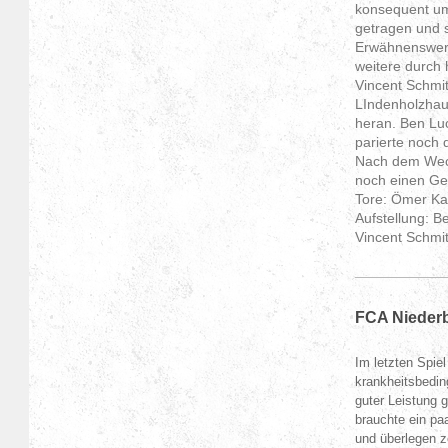
konsequent um
getragen und s
Erwähnenswert
weitere durch 
Vincent Schmit
LIndenholzhau
heran. Ben Luc
parierte noch 
Nach dem Wech
noch einen Ge
Tore: Ömer Kay
Aufstellung: B
Vincent Schmi
FCA Niederb
Im letzten Spie
krankheitsbedin
guter Leistung 
brauchte ein pa
und überlegen z