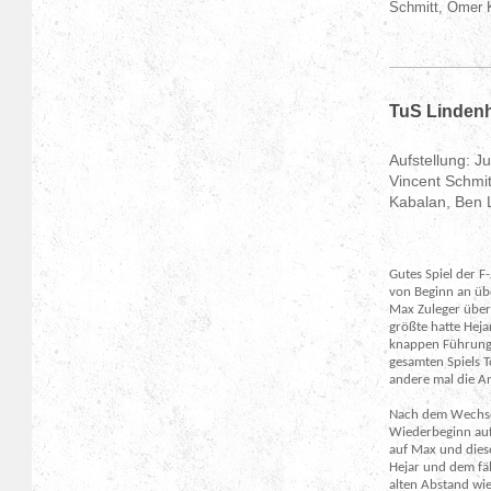
Schmitt, Ömer 
TuS Lindenho
Aufstellung: J
Vincent Schmi
Kabalan, Ben 
Gutes Spiel der 
von Beginn an übe
Max Zuleger über
größte hatte Heja
knappen Führung b
gesamten Spiels T
andere mal die An
Nach dem Wechsel
Wiederbeginn auf
auf Max und dies
Hejar und dem fäl
alten Abstand wie