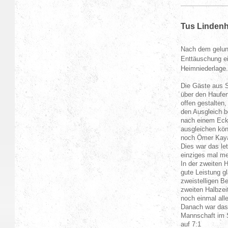
Tus Lindenh
Nach dem gelun
Enttäuschung ei
Heimniederlage
Die Gäste aus S
über den Haufen
offen gestalten
den Ausgleich b
nach einem Eckb
ausgleichen kön
noch Ömer Kaya 
Dies war das le
einziges mal me
In der zweiten 
gute Leistung g
zweistelligen Be
zweiten Halbzei
noch einmal all
Danach war das 
Mannschaft im S
auf 7:1