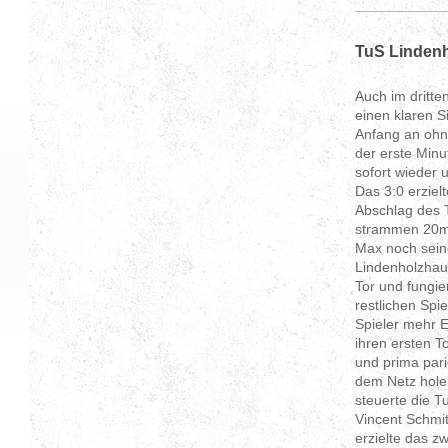
TuS Lindenh
Auch im dritt
einen klaren S
Anfang an ohn
der erste Minu
sofort wieder 
Das 3:0 erzie
Abschlag des 
strammen 20m 
Max noch seinen
Lindenholzhau
Tor und fungie
restlichen Spi
Spieler mehr E
ihren ersten 
und prima pari
dem Netz holen
steuerte die Tu
Vincent Schmi
erzielte das z