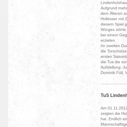
Lindenholzhau
Aufgrund mehr
dem Älteren au
Hollesser mit 
diesem Spiel 
Würges störte 
bei einem Gege
erzielen.
Im zweiten Dur
die Torschütze
ersten Saisont
die Tus die so
Aufstellung: J
Dominik Füll,
TuS Lindenh
Am 01.11.2012
zeigten die Ho
hat. Endlich e
Mannschaftsge