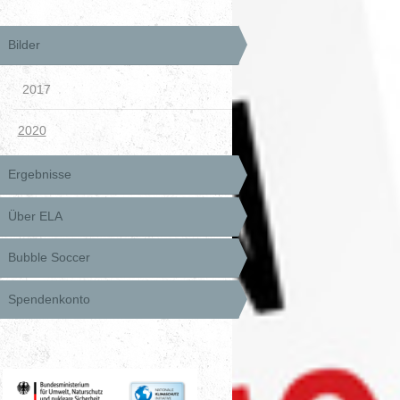
Bilder
2017
2020
Ergebnisse
Über ELA
Bubble Soccer
Spendenkonto