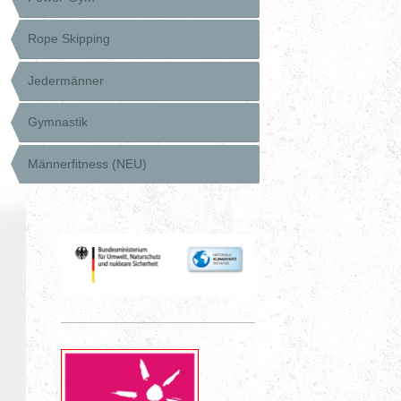
Rope Skipping
Jedermänner
Gymnastik
Männerfitness (NEU)