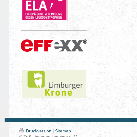
Druckversion
|
Sitemap
© TuS Lindenholzhausen e. V.