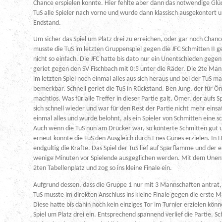
Chance erspielen konnte. Hier fehlte aber dann das notwendige Glüc
TuS alle Spieler nach vorne und wurde dann klassisch ausgekontert u
Endstand.
Um sicher das Spiel um Platz drei zu erreichen, oder gar noch Chanc
musste die TuS im letzten Gruppenspiel gegen die JFC Schmitten II g
nicht so einfach. Die JFC hatte bis dato nur ein Unentschieden geg
geriet gegen den SV Fischbach mit 0:5 unter die Räder. Die 2te Ma
im letzten Spiel noch einmal alles aus sich heraus und bei der TuS m
bemerkbar. Schnell geriet die TuS in Rückstand. Ben Jung, der für 
machtlos. Was für alle Treffer in dieser Partie galt. Ömer, der aufs S
sich schnell wieder und war für den Rest der Partie nicht mehr eins
einmal alles und wurde belohnt, als ein Spieler von Schmitten eine s
Auch wenn die TuS nun am Drücker war, so konterte Schmitten gut u
erneut konnte die TuS den Ausgleich durch Enes Günes erzielen. In
endgültig die Kräfte. Das Spiel der TuS lief auf Sparflamme und der
wenige Minuten vor Spielende ausgeglichen werden. Mit dem Unent
2ten Tabellenplatz und zog so ins kleine Finale ein.
Aufgrund dessen, dass die Gruppe 1 nur mit 3 Mannschaften antrat, e
TuS musste im direkten Anschluss ins kleine Finale gegen die erste 
Diese hatte bis dahin noch kein einziges Tor im Turnier erzielen kön
Spiel um Platz drei ein. Entsprechend spannend verlief die Partie. Sc