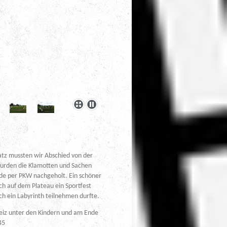
atz mussten wir Abschied von der
urden die Klamotten und Sachen
urde per PKW nachgeholt. Ein schöner
ch auf dem Plateau ein Sportfest
ch ein Labyrinth teilnehmen durfte.
geiz unter den Kindern und am Ende
45