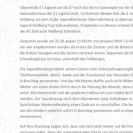
Obwohl die E1 Jugend am 06.07 noch das letzte Saisonspiel vor der 
Saisonabschluss der E1 Jugend statt. Im Rahmen dessen fuhr die E
Feldberg um dort in der Jugendherberge Oberreifenberg zu überna
Jugend-Feldberg-Cup teilzunehmen. Eingeladen zu diesem schönen 
die JFC Eintracht Feldberg Schmitten.
Gestartet wurde am 25.06 gegen 15:00Uhr mit privaten PKW´s in R
vor vier angekommen wurden als erstes die Zimmer und die Bette
die Betten bezogen und die Sachen verstaut waren, begannen die Ki
Erkundungstour im Haus, unterhalb des Feldberges.
Die Jugendherberge bietet seinen Gästen viele Unterhaltungsmöglich
Tischtennisplatte, divers. Spiele und der Eisautomat war besonders
in Beschlag genommen. Und das Wichtigste durfte auch nicht fehlen:
Wetter uns einen dicken Strich durch die Planung des Abends, denn d
unter 30m beschränkt und der geplante Fußmarsch zum Gipfel des 
werden. Der Spaziergang nach dem Abendessen ging stattdessen in 
Sportanlage Niederreifenberg einen Eindruck zu verschaffen. Die h
von den Kindern natürlich sofort in Beschlag genommen und zu eine
vereinnahmt.
Auf dem Rückweg zeigte sich, dass man sich nicht immer auf die Mo
verlassen sollte, denn der angezeigte Weg führte uns durch privat