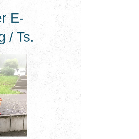
r E-
 / Ts.