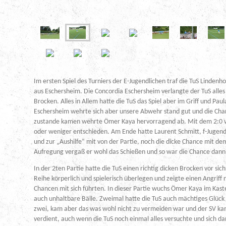
Im ersten Spiel des Turniers der E-Jugendlichen traf die TuS Linden
aus Eschersheim. Die Concordia Eschersheim verlangte der TuS alles 
Brocken. Alles in Allem hatte die TuS das Spiel aber im Griff und Paul
Eschersheim wehrte sich aber unsere Abwehr stand gut und die Cha
zustande kamen wehrte Ömer Kaya hervorragend ab. Mit dem 2:0 v
oder weniger entschieden. Am Ende hatte Laurent Schmitt, f-Jugend
und zur „Aushilfe“ mit von der Partie, noch die dicke Chance mit dem
Aufregung vergaß er wohl das Schießen und so war die Chance dann 
In der 2ten Partie hatte die TuS einen richtig dicken Brocken vor sic
Reihe körperlich und spielerisch überlegen und zeigte einen Angrif
Chancen mit sich führten. In dieser Partie wuchs Ömer Kaya im Kaste
auch unhaltbare Bälle. Zweimal hatte die TuS auch mächtiges Glück a
zwei, kam aber das was wohl nicht zu vermeiden war und der SV ka
verdient, auch wenn die TuS noch einmal alles versuchte und sich da