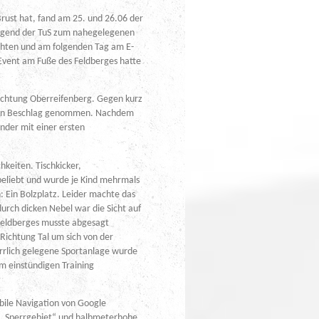
Brust hat, fand am 25. und 26.06 der
-Jugend der TuS zum nahegelegenen
chten und am folgenden Tag am E-
Event am Fuße des Feldberges hatte
ichtung Oberreifenberg. Gegen kurz
n in Beschlag genommen. Nachdem
nder mit einer ersten
keiten. Tischkicker,
 beliebt und wurde je Kind mehrmals
 Ein Bolzplatz. Leider machte das
urch dicken Nebel war die Sicht auf
Feldberges musste abgesagt
Richtung Tal um sich von der
errlich gelegene Sportanlage wurde
m einstündigen Training
bile Navigation von Google
es „Sperrgebiet“ und halbmeterhohe