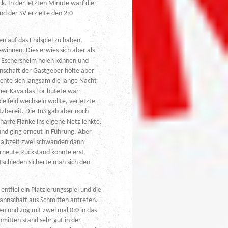
k. In der letzten Minute warf die
nd der SV erzielte den 2:0
en auf das Endspiel zu haben,
ewinnen. Dies erwies sich aber als
en Eschersheim holen können und
nnschaft der Gastgeber holte aber
achte sich langsam die lange Nacht
Ömer Kaya das Tor hütete war
pielfeld wechseln wollte, verletzte
atzbereit. Die TuS gab aber noch
charfe Flanke ins eigene Netz lenkte.
nd ging erneut in Führung. Aber
 Halbzeit zwei schwanden dann
 erneute Rückstand konnte erst
schieden sicherte man sich den
ntfiel ein Platzierungsspiel und die
Mannschaft aus Schmitten antreten.
nen und zog mit zwei mal 0:0 in das
hmitten stand sehr gut in der