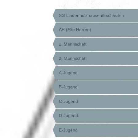
SG Lindenholzhausen/Eschhofen
AH (Alte Herren)
1. Mannschaft
2. Mannschaft
A-Jugend
B-Jugend
C-Jugend
D-Jugend
E-Jugend