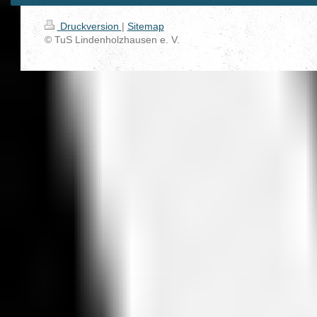
Druckversion
|
Sitemap
© TuS Lindenholzhausen e. V.