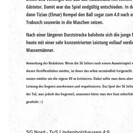
Gästetor. Damit war das Spiel endgültig entschieden. In d
dann Tizian (Elmar) Rompel den Ball sogar zum 4.0 nach 
Trabusch souverän in die Maschen setzen.
Nach einer längeren Durststrecke belohnte sich die junge
heute mit einer sehr konzentrierten Leistung vollauf verdi
Wassermänner.
Anmerkung der Redaktion: Wenn die SG Selters nach einem Auswärtsspiel e
diesen Veröffentlichen möchte, ist ihnen das selbst verständlich freigestell
nutzen möchte um die eigene Elf zu kritisieren. Dabei sollte man dann aber 
Leistung des Gegners anerkennen und respektuieren. Das Spiel der SG Selte
der TuS, war jedoch das Gegenteil, ansonsten hätte man den Gast sicherlic
geschickt :-)
SG Nord - TuS Lindenholzhausen 4:0