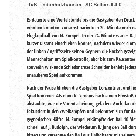
TuS Lindenholzhausen - SG Selters II 4:0
Es dauerte eine Viertelstunde bis die Gastgeber den Druck 
erhöhen konnten. Zunächst parierte in 20. Minute noch d
Flugkopfball von N. Rompel. In der 24. Minute war es R. 
kurzer Distanz einschieben konnte, nachdem wieder einma
der linken Angriffsseite seinen Gegnern die Hacken gezeig
Mannschaften um Spielkontrolle, aber bis zum Pausentee
souverän wirkende Schiedsrichter Schneider behielt jederz
unsauberes Spiel aufkommen.
Nach der Pause blieben die Gastgeber konzentriert und li
Spiel kommen. Als dann N. Simonis nach einem Freistoß i
abstaubte, war die Vorentscheidung gefallen. Auch danach
fokussiert in den Zweikämpfen und belohnten sich für da
gegnerischen Hälfte. N. Rompel erkämpfte den Ball 10 Me
schnell auf J. Rudolph, der wiederum R. Jung den Ball durc
bitten und versengte den Ball aus Halbdistanz mit seinem