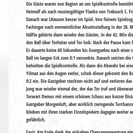
Die Gäste waren von Beginn an um Spielkontrolle bemüht. 
Heimelf als nach mustergültiger Flanke von Trabusch S. Fri
Danach war LHausen besser im Spiel. Von feinem Spielzug 
Fachinger nach vermeintlicher Abseitsstellung in der 38. 
Hälfte gehörte dann wieder den Gästen. In der 42. Min die
den Ball über Torhüter und Tor hob. Nach der Pause kam 
Es dauerte keine 60 Sekunden bis Goergueleu nach einer 
Ball im langen Eck zum 0:1 versenkte. Danach setzten die
behielten die Spielkontrolle. Als dann die Abwehr bei ei
Yilmaz aus den Augen verlor, schob dieser gekonnt den Ba
0:2 ein. Die Gastgeber steckten nicht auf und verloren das
Jung war wieder einmal der, der das Tor traf und überwa
Torwart Demus mit einem schönen Schuss aus kurzer Dista
Gastgeber Morgenluft, aber wirklich zwingende Torchance
blieben mit ihren starken Einzelspielern dagegen weiter a
gefährlich.
Fazit: Am Ende dank der eiskalten Chancenverwertung ein 