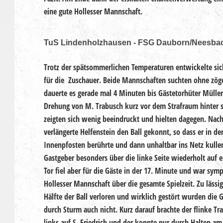
eine gute Hollesser Mannschaft.
TuS Lindenholzhausen - FSG Dauborn/Neesbac
Trotz der spätsommerlichen Temperaturen entwickelte sich
für die Zuschauer. Beide Mannschaften suchten ohne zög
dauerte es gerade mal 4 Minuten bis Gästetorhüter Mülle
Drehung von M. Trabusch kurz vor dem Strafraum hinter si
zeigten sich wenig beeindruckt und hielten dagegen. Nach
verlängerte Helfenstein den Ball gekonnt, so dass er in d
Innenpfosten berührte und dann unhaltbar ins Netz kulle
Gastgeber besonders über die linke Seite wiederholt auf e
Tor fiel aber für die Gäste in der 17. Minute und war sym
Hollesser Mannschaft über die gesamte Spielzeit. Zu lässi
Hälfte der Ball verloren und wirklich gestört wurden die G
durch Sturm auch nicht. Kurz darauf brachte der flinke T
links auf S. Friedrich und der konnte nur durch Halten a