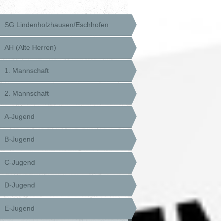
SG Lindenholzhausen/Eschhofen
AH (Alte Herren)
1. Mannschaft
2. Mannschaft
A-Jugend
B-Jugend
C-Jugend
D-Jugend
E-Jugend