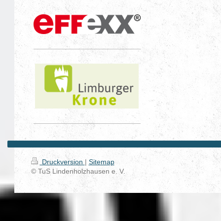
Druckversion
|
Sitemap
© TuS Lindenholzhausen e. V.