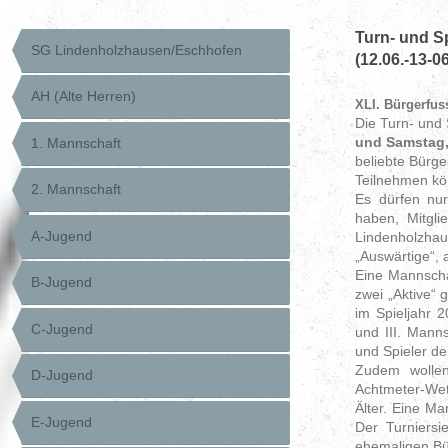
Turn- und S
SG Lindenholzhausen/Eschhofen
(12.06.-13-0
AH (Alte Herren)
XLI. Bürgerfus
Die Turn- und
und Samstag,
1. Mannschaft
beliebte Bürger
Teilnehmen kön
2. Mannschaft
Es dürfen nur
haben, Mitgli
A-Jugend
Lindenholzha
„Auswärtige“, 
Eine Mannschaf
B-Jugend
zwei „Aktive“ 
im Spieljahr 2
C-Jugend
und III. Mann
und Spieler de
Zudem wollen
D-Jugend
Achtmeter-Wet
Älter. Eine Ma
E-Jugend
Der Turniersi
ehemaligen Bür