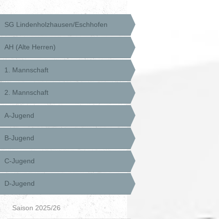
SG Lindenholzhausen/Eschhofen
AH (Alte Herren)
1. Mannschaft
2. Mannschaft
A-Jugend
B-Jugend
C-Jugend
D-Jugend
Saison 2025/26