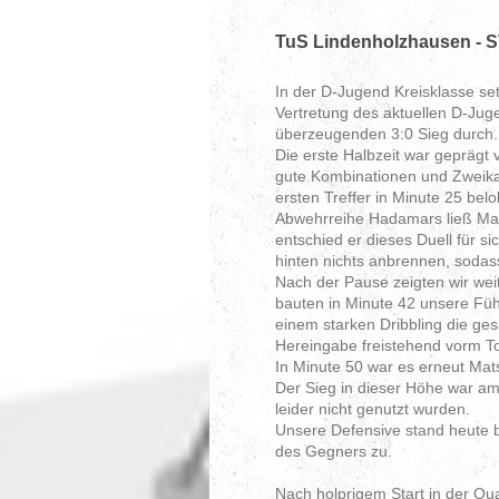
TuS Lindenholzhausen - 
In der D-Jugend Kreisklasse set
Vertretung des aktuellen D-Ju
überzeugenden 3:0 Sieg durch.
Die erste Halbzeit war geprägt
gute Kombinationen und Zweik
ersten Treffer in Minute 25 bel
Abwehrreihe Hadamars ließ Mats
entschied er dieses Duell für sic
hinten nichts anbrennen, sodass
Nach der Pause zeigten wir wei
bauten in Minute 42 unsere Fü
einem starken Dribbling die ge
Hereingabe freistehend vorm To
In Minute 50 war es erneut Mat
Der Sieg in dieser Höhe war a
leider nicht genutzt wurden.
Unsere Defensive stand heute 
des Gegners zu.
Nach holprigem Start in der Qu