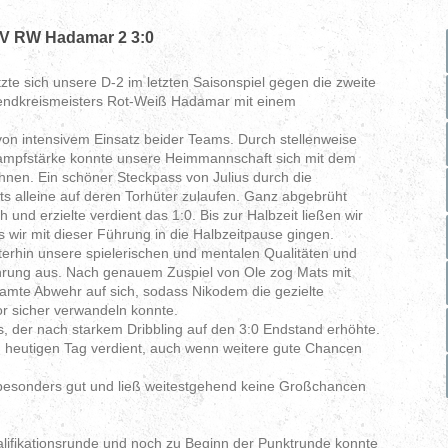
SV RW Hadamar 2 3:0
zte sich unsere D-2 im letzten Saisonspiel gegen die zweite
gendkreismeisters Rot-Weiß Hadamar mit einem
 von intensivem Einsatz beider Teams. Durch stellenweise
ampfstärke konnte unsere Heimmannschaft sich mit dem
ohnen. Ein schöner Steckpass von Julius durch die
 alleine auf deren Torhüter zulaufen. Ganz abgebrüht
h und erzielte verdient das 1:0. Bis zur Halbzeit ließen wir
 wir mit dieser Führung in die Halbzeitpause gingen.
terhin unsere spielerischen und mentalen Qualitäten und
hrung aus. Nach genauem Zuspiel von Ole zog Mats mit
samte Abwehr auf sich, sodass Nikodem die gezielte
r sicher verwandeln konnte.
s, der nach starkem Dribbling auf den 3:0 Endstand erhöhte.
m heutigen Tag verdient, auch wenn weitere gute Chancen
besonders gut und ließ weitestgehend keine Großchancen
alifikationsrunde und noch zu Beginn der Punktrunde konnte