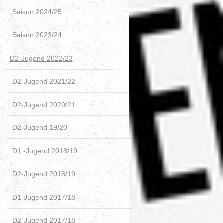
Saison 2024/25
Saison 2023/24
D2-Jugend 2022/23
D2-Jugend 2021/22
D2-Jugend 2020/21
D2-Jugend 19/20
D1 -Jugend 2018/19
D2-Jugend 2018/19
D1-Jugend 2017/18
D2-Jugend 2017/18