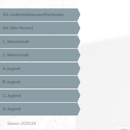
SG Lindenholzhausen/Eschhofen
AH (Alte Herren)
1. Mannschaft
2. Mannschaft
A-Jugend
B-Jugend
C-Jugend
D-Jugend
Saison 2025/26