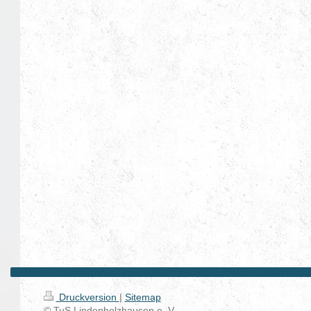
Druckversion
|
Sitemap
© TuS Lindenholzhausen e. V.