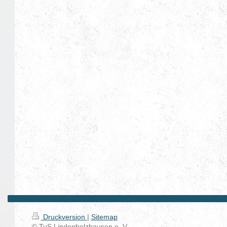
Druckversion
|
Sitemap
© TuS Lindenholzhausen e. V.