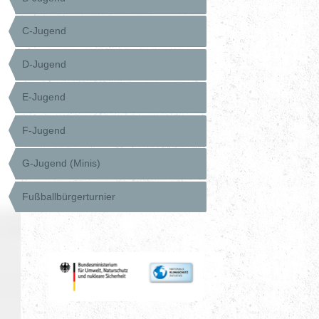
C-Jugend
D-Jugend
E-Jugend
F-Jugend
G-Jugend (Minis)
Fußballbürgerturnier