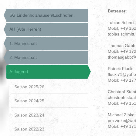
Betreuer:
SG Lindenholzhausen/Eschhofen
Tobias Schmitt
Mobil: +49 15
AH (Alte Herren)
tobias.schmit
1. Mannschaft
Thomas Gabb
Mobil: +49 17
thomasgabb@
2. Mannschaft
Patrick Fluck
A-Jugend
flucki71@yaho
Mobil: +49 1
Saison 2025/26
Christopf Staa
christoph.sta
Saison 2024/25
Mobil: +49 15
Michael Zinke
Saison 2023/24
pm.zinke@we
Mobil: +49 17
Saison 2022/23