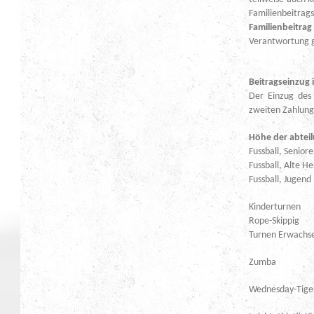
Familienbeitra
Familienbeitra
Verantwortung 
Beitragseinzug 
Der Einzug des 
zweiten Zahlung
Höhe der abtei
Fussball, Se
Fussbal
Fussb
Kind
Rope
Turnen
Z
Wedne