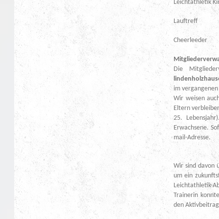
Leichta
Lau
Che
Mitgliederve
Die Mitgliede
lindenholzhaus
im vergangenen 
Wir weisen auch 
Eltern verbleibe
25. Lebensjahr
Erwachsene. Sofe
mail-Adresse.
Wir sind davon ü
um ein zukunfts
Leichtathletik-A
Trainerin konnt
den Aktivbeitrag