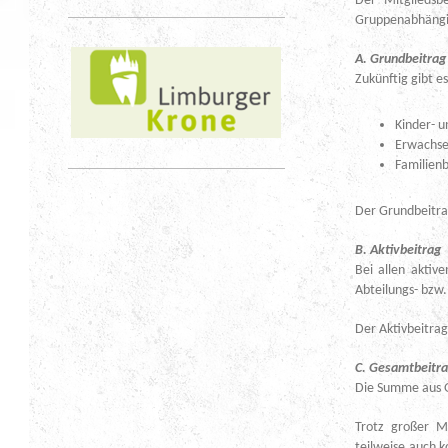
Der Mitgliedsb
Gruppenabhäng
A. Grundbeitrag
Zukünftig gibt e
Kinder-
E
Fam
Der Grundbeitrag 
B. Aktivbeitrag
Bei allen aktiv
Abteilungs- bzw
Der Aktivbeitrag
C. Gesamtbeitr
Die Summe aus Gr
Trotz großer M
teilweise auch k